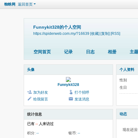
蜘蛛网
返回首页
Funnykit328的个人空间
https://spiderweb.com.my/?16639
[收藏]
[复制]
[RSS]
空间首页
记录
日志
相册
主
头像
个人资料
性别
Funnykit328
生日
加为好友
打个招呼
给我留言
发送消息
动态
统计信息
已有
--
人来访过
现在还没
积分:
--
银币:
--