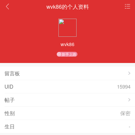
wvk86的个人资料
wvk86
新手上路
留言板
UID
15994
帖子
性别
保密
生日
-