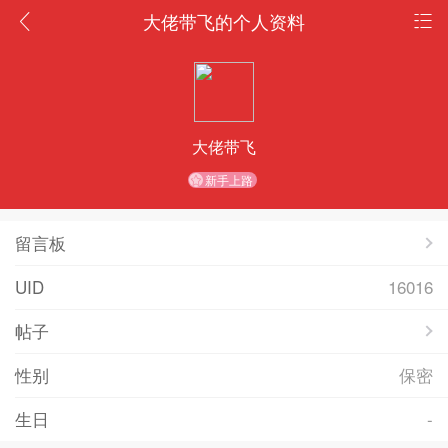
大佬带飞的个人资料
大佬带飞
新手上路
留言板
UID
16016
帖子
性别
保密
生日
-