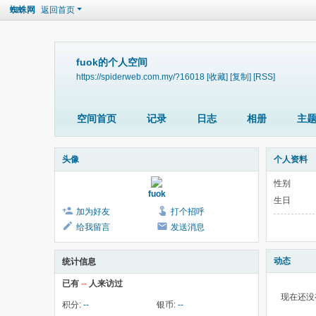
蜘蛛网
返回首页
fuok的个人空间
https://spiderweb.com.my/?16018
[收藏]
[复制]
[RSS]
空间首页
记录
日志
相册
主
头像
个人资料
性别
fuok
生日
加为好友
打个招呼
给我留言
发送消息
动态
统计信息
已有
--
人来访过
现在还没
积分:
--
银币:
--