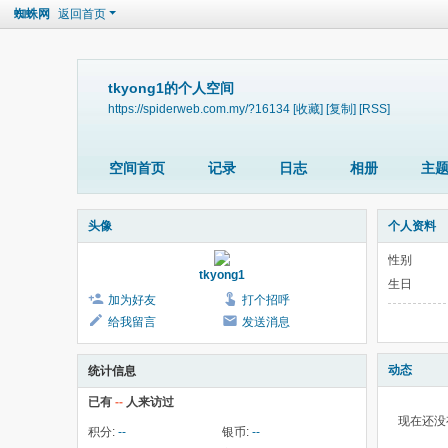
蜘蛛网
返回首页
tkyong1的个人空间
https://spiderweb.com.my/?16134
[收藏]
[复制]
[RSS]
空间首页
记录
日志
相册
主
头像
个人资料
性别
tkyong1
生日
加为好友
打个招呼
给我留言
发送消息
动态
统计信息
已有
--
人来访过
现在还没
积分:
--
银币:
--