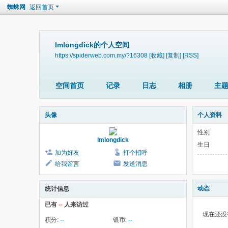
蜘蛛网
返回首页
Imlongdick的个人空间
https://spiderweb.com.my/?16308
[收藏]
[复制]
[RSS]
空间首页
记录
日志
相册
主
头像
个人资料
性别
Imlongdick
生日
加为好友
打个招呼
给我留言
发送消息
动态
统计信息
已有
--
人来访过
现在还没
积分:
--
银币:
--