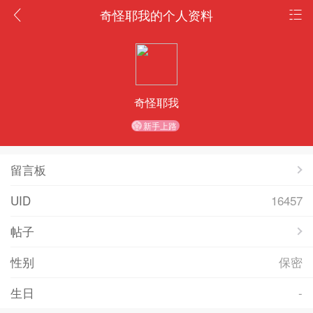
奇怪耶我的个人资料
奇怪耶我
新手上路
留言板
UID
16457
帖子
性别
保密
生日
-