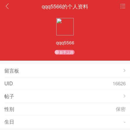
qqq5566的个人资料
qqq5566
新手上路
留言板
UID
16626
帖子
性别
保密
生日
-