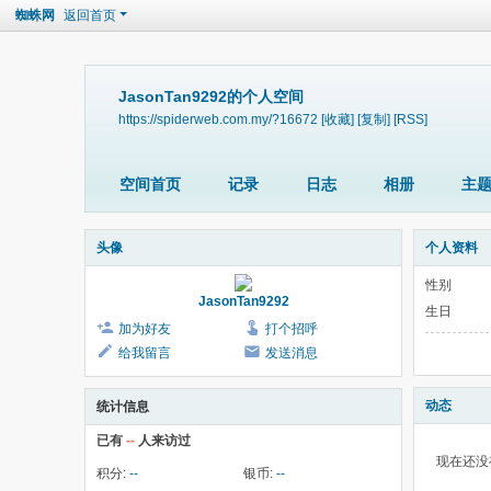
蜘蛛网
返回首页
JasonTan9292的个人空间
https://spiderweb.com.my/?16672
[收藏]
[复制]
[RSS]
空间首页
记录
日志
相册
主
头像
个人资料
性别
JasonTan9292
生日
加为好友
打个招呼
给我留言
发送消息
动态
统计信息
已有
--
人来访过
现在还没
积分:
--
银币:
--