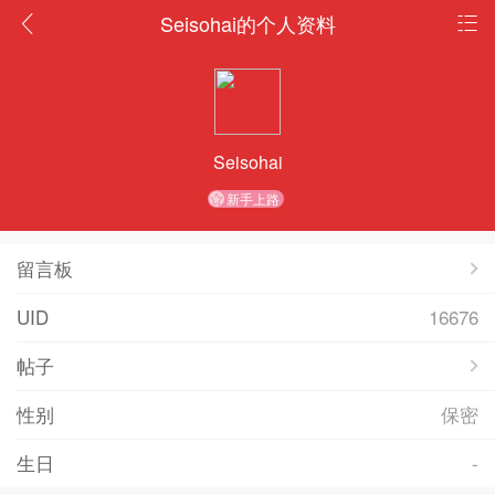
Seisohai的个人资料
Seisohai
新手上路
留言板
UID
16676
帖子
性别
保密
生日
-