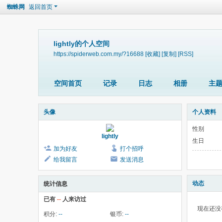
蜘蛛网
返回首页
lightly的个人空间
https://spiderweb.com.my/?16688
[收藏]
[复制]
[RSS]
空间首页
记录
日志
相册
主
头像
个人资料
性别
lightly
生日
加为好友
打个招呼
给我留言
发送消息
动态
统计信息
已有
--
人来访过
现在还没
积分:
--
银币:
--