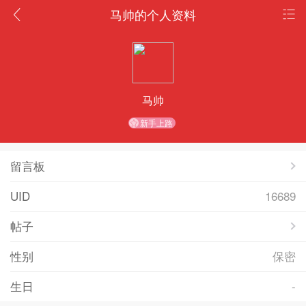
马帅的个人资料
马帅
新手上路
留言板
UID
16689
帖子
性别
保密
生日
-