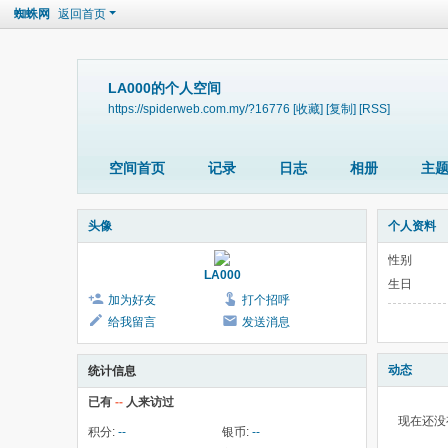
蜘蛛网
返回首页
LA000的个人空间
https://spiderweb.com.my/?16776
[收藏]
[复制]
[RSS]
空间首页
记录
日志
相册
主
头像
个人资料
性别
LA000
生日
加为好友
打个招呼
给我留言
发送消息
动态
统计信息
已有
--
人来访过
现在还没
积分:
--
银币:
--