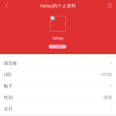
hshsy的个人资料
hshsy
新手上路
留言板
UID
16782
帖子
性别
保密
生日
-