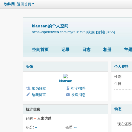
蜘蛛网
返回首页
kiansan的个人空间
https://spiderweb.com.my/?16795
[收藏]
[复制]
[RSS]
空间首页
记录
日志
相册
主
头像
个人资料
性别
kiansan
生日
加为好友
打个招呼
给我留言
发送消息
动态
统计信息
已有
--
人来访过
现在还没
积分:
--
银币:
--