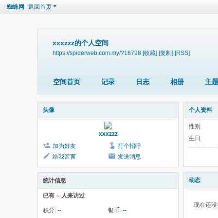
蜘蛛网
返回首页
xxxzzz的个人空间
https://spiderweb.com.my/?16798
[收藏]
[复制]
[RSS]
空间首页
记录
日志
相册
主
头像
个人资料
性别
xxxzzz
生日
加为好友
打个招呼
给我留言
发送消息
动态
统计信息
已有
--
人来访过
现在还没
积分:
--
银币:
--