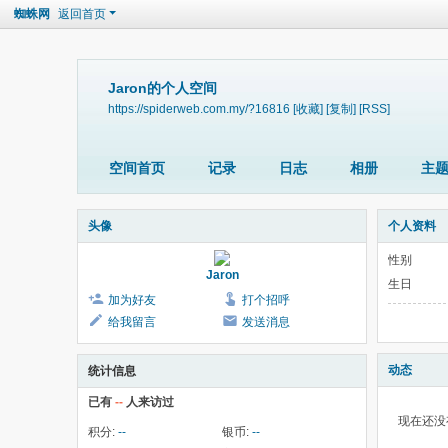
蜘蛛网
返回首页
Jaron的个人空间
https://spiderweb.com.my/?16816
[收藏]
[复制]
[RSS]
空间首页
记录
日志
相册
主
头像
个人资料
性别
Jaron
生日
加为好友
打个招呼
给我留言
发送消息
动态
统计信息
已有
--
人来访过
现在还没
积分:
--
银币:
--