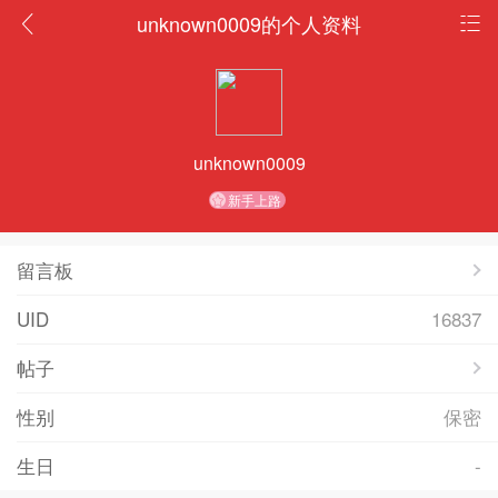
unknown0009的个人资料
unknown0009
新手上路
留言板
UID
16837
帖子
性别
保密
生日
-