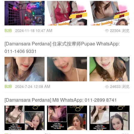
B2B
2024-11-18 10:47 AM
22304 浏览
[Damansara Perdana] 住家式按摩师Pupae WhatsApp:
011-1406 9331
B2B
2024-7-24 12:08 AM
24633 浏览
[Damansara Perdana] M8 WhatsApp: 011-2899 8741