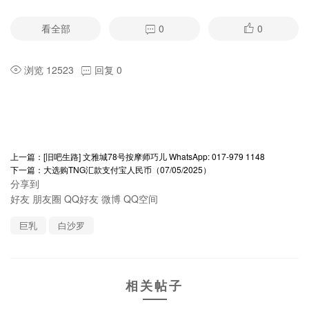
看全部
0
0
浏览 12523
回复 0
上一篇：
[旧吧生路] 文雅城78号按摩师巧儿 WhatsApp: 017-979 1148
下一篇：
大选购TNG汇款支付宝人民币（07/05/2025）
分享到
好友
朋友圈
QQ好友
微博
QQ空间
巨乳
白沙罗
相关帖子