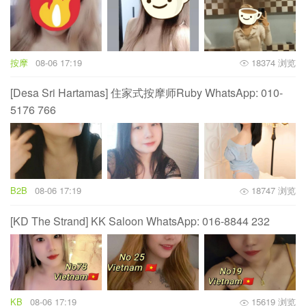
按摩
08-06 17:19
18374 浏览
[Desa Sri Hartamas] 住家式按摩师Ruby WhatsApp: 010-
5176 766
B2B
08-06 17:19
18747 浏览
[KD The Strand] KK Saloon WhatsApp: 016-8844 232
KB
08-06 17:19
15619 浏览