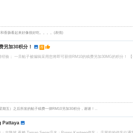
chop 和香肠看起来好像很好吃。。。。(表情)
费另加30积分！
荐
验； 一旦帖子被编辑采用您将即可获得RM10的稿费另加30MG的积分！ 
（星期五）之后所发的帖子稿费一律RM10另加30积分，谢谢！...
Pattaya
隆坡 蕉赖 Taman Segar店名：Poppo Kanteen停车： 店屋前的停车位