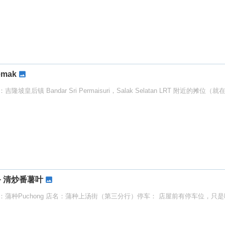
emak
后镇 Bandar Sri Permaisuri，Salak Selatan LRT 附近的摊
+ 清炒番薯叶
地点：蒲种Puchong 店名：蒲种上汤街（第三分行）停车： 店屋前有停车位，