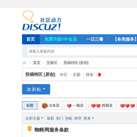
首页
免费升级VIP会员
一日三餐
【各类服务
»
首页
›
交换区
›
投稿特区 [原创]
蜘
投稿特区 [原创]
今日:
|
主题:
|
排名:
蛛
网
发新帖
全部
一颗星
两颗星
没有星
全部主题
最新
热门
热帖
精华
更多
蜘蛛网服务条款