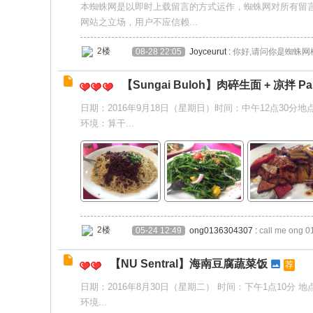
本蜘蛛网是以即时上载留言的方式运作，蜘蛛网对所有留
网站之立场，用户不应信赖...
2楼
08-28 22:05
Joyceurut
:
你好,请问你是蜘蛛网
【Sungai Buloh】肉碎生面 + 凉拌 Pa
日期：2016年9月18日（星期日）时间：中午12点30分地点：双溪
环境：算干...
2楼
05-24 12:49
ong0136304307
:
call me ong 
【NU Sentral】海南豆腐蔬菜饭
荐
日期：2016年8月30日（星期二） 时间：下午1点10分 地点：吉隆坡 NU
环境...