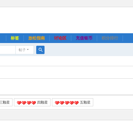
】
标签
放松指南
讨论区
充值银币
积分排行
帖子
搜
索
三颗星
四颗星
五颗星