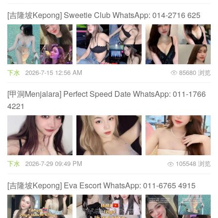
[吉隆坡Kepong] Sweetie Club WhatsApp: 014-2716 625
下水
2026-7-15 12:56 AM
85680 浏览
[甲洞Menjalara] Perfect Speed Date WhatsApp: 011-1766
4221
下水
2026-7-29 09:49 PM
105548 浏览
[吉隆坡Kepong] Eva Escort WhatsApp: 011-6765 4915